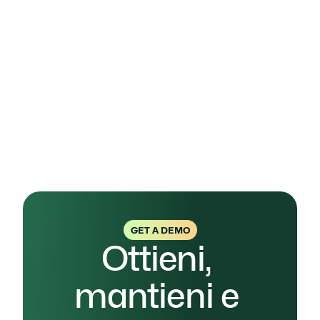
aggiuntivi e specifici della NIS2.
La mia azienda non è certificata
 ISO 27001
: 
L’approccio per ottenere la conformità alla 
NIS2 è sviluppato usando come base 
l'architettura del Sistema di gestione della 
sicurezza dei dati e delle informazioni (SGSI) 
della 
ISO 27001 
a cui vengono poi applicati i 
controlli specifici NIS2.
Non esitare a contattarci per ottenere più 
informazioni e assicurarti di essere in regola.
GET A DEMO
Ottieni, 
mantieni e 