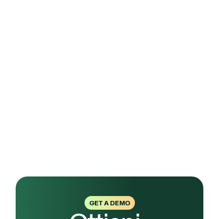
che serve, senza sobbarcare la realtà di 
controlli non necessari.
Realizzazione del Sistema di Gestione della 
Sicurezza delle Informazioni (SGSI):
stendiamo le procedure personalizzate per 
la vostra realtà, per evitare di implementare 
requisiti non necessari.
Audit Interno:
 un nostro ISO Lead Auditor 
effettua l'Audit e produce i Report necessari.
Audit Esterno:
 nel giro di pochi giorni, verrà 
effettuato un 
Audit di Certificazione con 
l’ente di certificazione scelto
, che poi 
rilascerà il 
certificato
 ISO 27001.
GET A DEMO