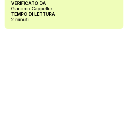
VERIFICATO DA
Giacomo Cappeller
TEMPO DI LETTURA
2 minuti
Il contesto attuale e la 
ISO 27001: 
Ogni giorno di più, la tecnologia è al cuore 
dell’operatività e della crescita di qualsiasi 
tipologia di azienda, dalle realtà più piccole 
(come ad esempio le nuove startup), alle PMI, 
fino alle grandi aziende multinazionali.
Ognuna di queste realtà si trova a gestire una 
mole rilevante di informazioni che spesso 