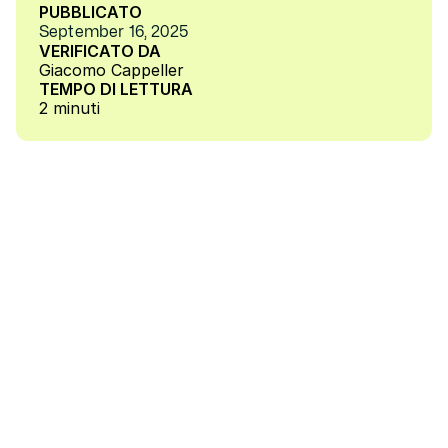
PUBBLICATO
September 16, 2025
VERIFICATO DA
Giacomo Cappeller
TEMPO DI LETTURA
2 minuti
 Il contesto attuale e la Direttiva 
NIS2, tra differenze e continuità 
rispetto alla ISO 27001
Con una semplice ricerca, possiamo vedere 
come gli attacchi informatici di diverse 
tipologie verso organizzazioni di differenti 
settori si verifichino sempre più di frequente e 
siano purtroppo in crescita. 
Secondo il rapporto di Exprivia, nel 2024, si 