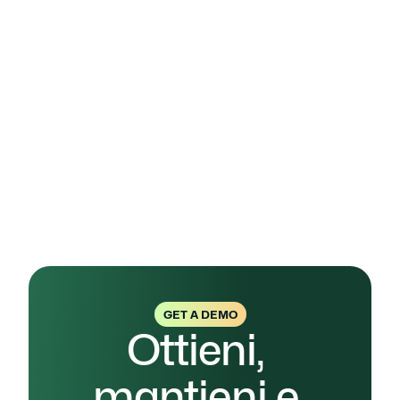
Perché questo 
approccio funziona
Perché trasforma la qualità in una disciplina 
basata su dati e fatti. L’azienda passa dal 
tamponare problemi già avvenuti al prevenirli, 
ottenendo processi più efficienti, clienti più 
soddisfatti e una crescita costante. 
Contattaci 
per intraprendere questo percorso assieme in 
maniera rapida, snella e efficace.
GET A DEMO
Ottieni, 
mantieni e 