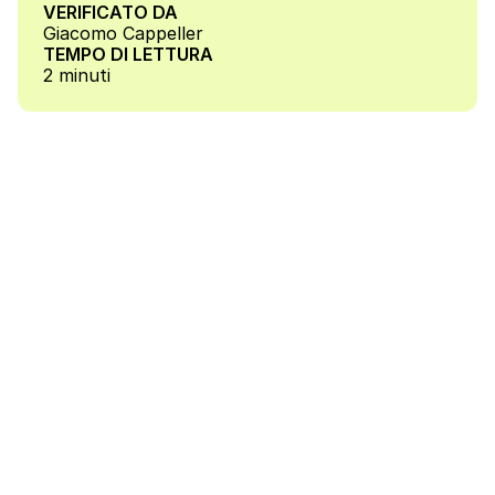
VERIFICATO DA
Giacomo Cappeller
TEMPO DI LETTURA
2 minuti
Individuare opportunità di miglioramento è una 
delle attività più concrete e strategiche 
richieste dalla ISO 9001. Non basta avere un 
SGQ documentato: è necessario utilizzarlo per 
individuare inefficienze e trasformarle in 
progetti che generano valore.
1. Analizzare i dati: la 
base del miglioramento