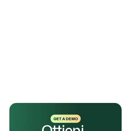
Leggi anche
Audit qualità ISO 9001: guida semplice
Come individuare opportunità di 
miglioramento ISO 9001 attraverso dati, audit e 
non conformità
Ottieni ISO 9001 con velocità e precisione
GET A DEMO
Ottieni, 