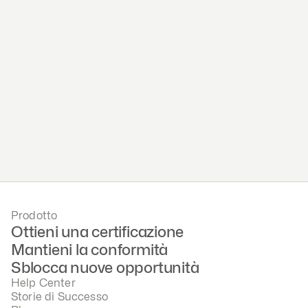
Perché aziende come 
la tua scelgono 
Complaion
5x
80%
100%
Più veloce
Automatizzato
Successo
Prodotto
Ottieni una certificazione
Mantieni la conformità
Sblocca nuove opportunità
Help Center
Storie di Successo