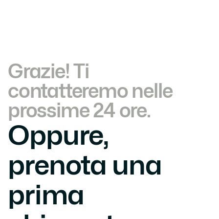
Grazie! Ti 
contatteremo nelle 
prossime 24 ore.
Oppure, 
prenota una 
prima 