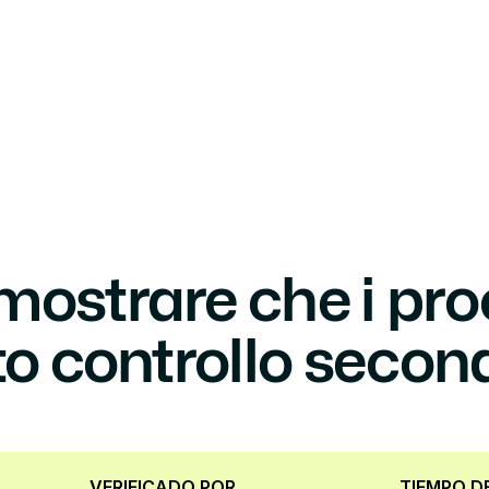
ficaciones
Objetivos
Casos de éxito
Sobre nosotros
Contá
ostrare che i proc
o controllo second
VERIFICADO POR
TIEMPO D