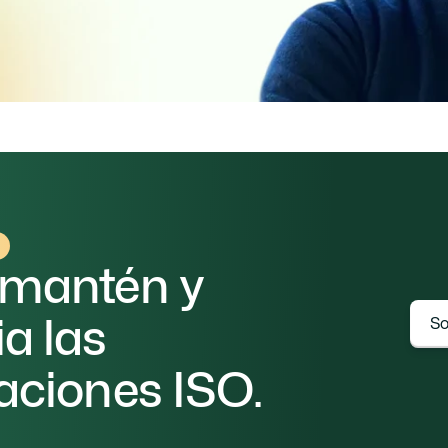
icita realmente el auditor, qué documentos se necesit
 llegar preparado a la auditoría.
 mantén y 
a las 
So
caciones ISO.