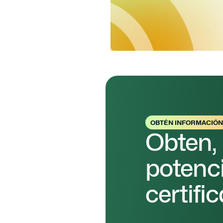
Auditoría ISO 9001: qué sol
errores. Guía práctica para
OBTÉN INFORMACIÓN
Obten,
potenci
certifi