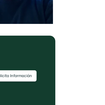
an y cómo prepararte sin 
licita Información