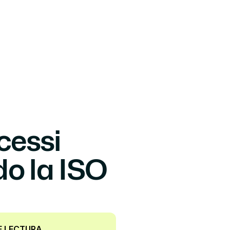
Select Language
ctanos
Spanish
essi 
o la ISO 
E LECTURA