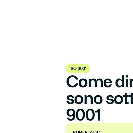
Certi
ISO 9001
Come dim
sono sott
9001
PUBLICADO