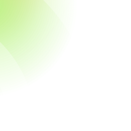
Esencial
Solo el coche
Plataforma Complaion Core
Gap assessment
Controles
Template policies
Contacta con ventas
Completo
MÁS POPULAR
Coche y piloto