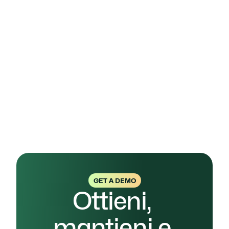
assistervi in ogni fase del processo, 
assicurando che la vostra azienda possa 
ottenere e mantenere con successo la 
certificazione PDR 125.
Ottenere la certificazione PDR 125 non è solo 
una questione di conformità, ma anche 
un'opportunità per migliorare la reputazione 
aziendale e dimostrare il vostro impegno verso 
la sostenibilità e la responsabilità sociale. Con il 
supporto di Complaion, potrete intraprendere 
questo percorso con fiducia e successo.
GET A DEMO
Ottieni, 
mantieni e 