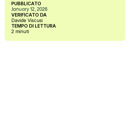
PUBBLICATO
January 12, 2026
VERIFICATO DA
Davide Viscusi
TEMPO DI LETTURA
2 minuti
L'Accordo Stato-Regioni del 17 aprile 2025, 
pubblicato in Gazzetta Ufficiale il 24 maggio, 
non è l'ennesimo documento burocratico da 
archiviare. È piuttosto il GPS che finalmente ci 
indica la strada giusta nella giungla della 
formazione sulla sicurezza sul lavoro. Come 
Compliance Specialist di Complaion, ho 
analizzato ogni virgola di queste nuove 
disposizioni e voglio guidarvi in questo viaggio 
verso la piena conformità, senza noia e senza 