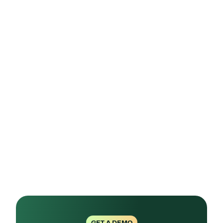
Noi di Complaion siamo qui per 
accompagnarvi in questo percorso, 
trasformando la compliance da peso a valore, 
dalla paura della multa all'orgoglio di 
un'azienda che protegge davvero chi ci lavora.
Davide Viscusi
Lead Auditor e Compliance Specialist - 
Complaion
Consulente SGQ QHSE
P.S.
 - Se state leggendo questo articolo mentre 
vi chiedete "ma io in che categoria rientro?", è il 
momento perfetto per contattarci. Meglio una 
domanda in più oggi che un'ispezione a 
sorpresa domani.
GET A DEMO