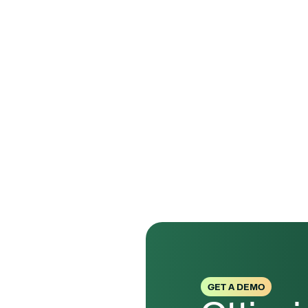
da seguire, con step e compi
subito.
Abbiamo poi organizzato una
procedere e con quali temp
questo ha permesso di far p
Avete visto d
collaborazion
insieme?
Direi molto bene, davvero 
GET A DEMO