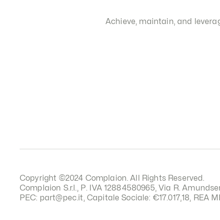
Achieve, maintain, and leverag
Copyright ©2024 Complaion. All Rights Reserved. 
Complaion S.r.l., P. IVA 12884580965, Via R. Amundse
PEC: part@pec.it, Capitale Sociale: €17.017,18, REA M