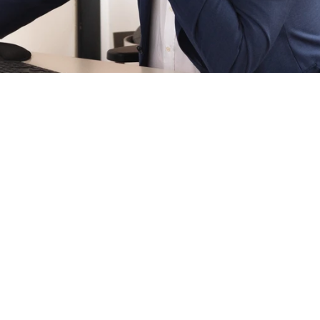
ndatore di Link Informatica, system integrator specializ
reparti produttivi.
matica
 ha ampliato la propria offerta con servizi su bandi
iancando le PMI come partner tecnologico strategico.
laion nasce come partnership operativa sui temi di s
o di affrontare in modo strutturato percorsi come ISO/
 racconta l’esperienza sul campo e il valore concreto de