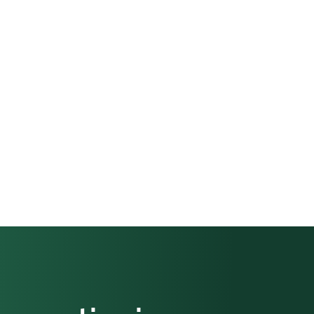
ti ben definiti: un approccio che ha semplificato il lavo
 riunione in cui al cliente è stato spiegato in modo c
istiche. Anche dal punto di vista economico la propost
artire il progetto in modo rapido ed efficace.
ei risultati? Come è andat
e e siete soddisfatti del l
ottima. Siamo assolutamente e pienamente soddisfatti 