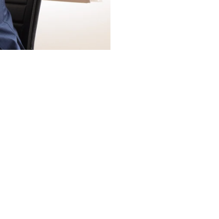
zato in infrastrutture IT 
, incentivi pubblici e 
icurezza, compliance e 
IEC 27001 e NIS2.
lla collaborazione tra Link 