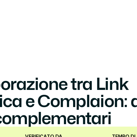
By framework
By objective
Customer Stories
About
Conta
orazione tra Link 
ica e Complaion: d
complementari
VERIFICATO DA
TEMPO DI