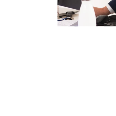
Marco Pellecchia è CEO e fo
per aziende industriali con 
Negli ultimi anni, 
Linkinfor
formazione finanziata, aff
La collaborazione con Comp
certificazioni, permettend
In questa intervista, Marco
Informatica e Complaion.