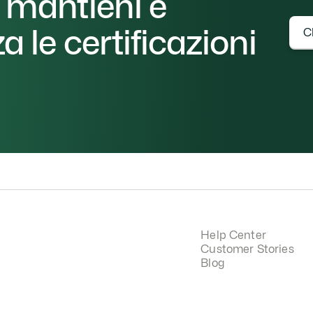
, mantieni e 
a le certificazioni 
C
Help Center
Customer Stories
Blog