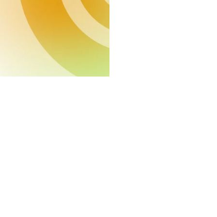
a lanzado 
 
nes de Sostenibilidad 2025
, 
 sostenibilidad, con vistas 