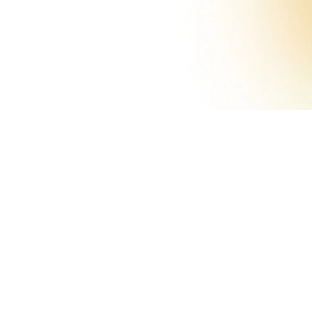
e Comercio de Sondrio h
ria de Certificaciones de
ad 2025
e Sondrio
 ha lanzado la 
Convocatoria de Certificacio
oyar a los hoteles de la provincia en su camino hacia la
Milán-Cortina 2026
.