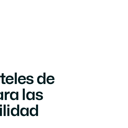
Select Language
ctanos
Spanish
eles de 
ra las 
lidad 