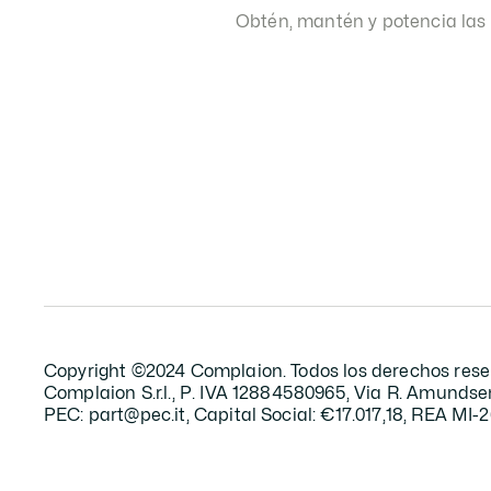
Obtén, mantén y potencia las 
Copyright ©2024 Complaion. Todos los derechos rese
Complaion S.r.l., P. IVA 12884580965, Via R. Amundsen
PEC: part@pec.it, Capital Social: €17.017,18, REA MI-