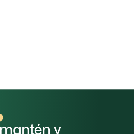
itiéndote obtener la certificación en 
semanas, no me
d de mejorar la sostenibilidad de tu hotel y acceder 
n
, el camino hacia la certificación ISO será rápido y efe
ación
 el sitio web de la 
Cámara de Comercio de Sondrio
 
lace: 
Convocatoria de Certificaciones de Sostenibili
 mantén y 