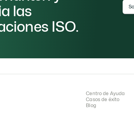
a las 
So
caciones ISO.
Centro de Ayuda
Casos de éxito
Blog