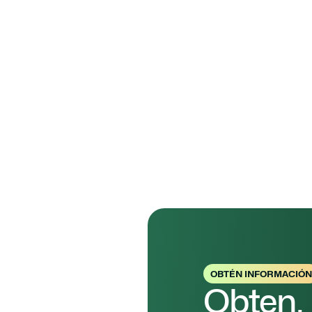
te guía paso a paso, perm
Conclusión
No pierdas esta oportunida
gran parte de los gastos.
Con el apoyo de 
Complaio
Más inform
Para más información, visita
completa en el siguiente en
OBTÉN INFORMACIÓN
Obten,